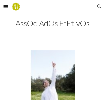
Skip to main content
Skip to navigation
AssOcIAdOs EfEtIvOs