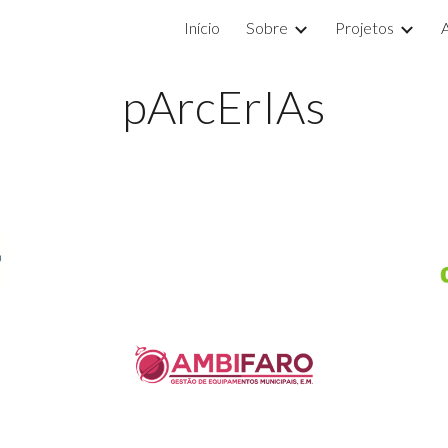
Início
Sobre
Projetos
ip to main content
Skip to navigat
pArcErIAs