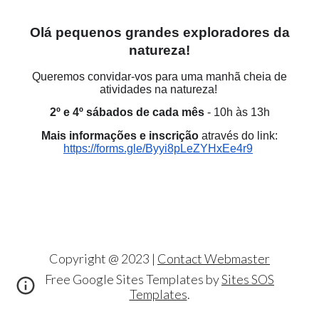
Olá pequenos grandes exploradores da
natureza!
Queremos convidar-vos para uma manhã cheia de
atividades na natureza!
2º e 4º sábados de cada mês
- 10h às 13h
Mais informaç
ões
e inscriç
ão
através do link:
https://forms.gle/Byyi8pLeZYHxEe4r9
Copyright @ 20
23
|
Contact Webmaster
Free Google Sites Templates by
Sites SOS
Templates
.