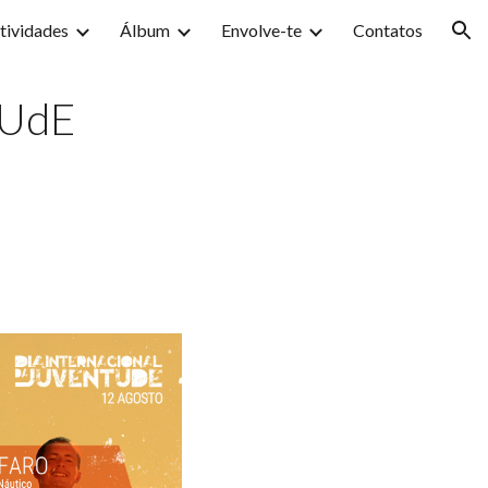
tividades
Álbum
Envolve-te
Contatos
ion
tUdE