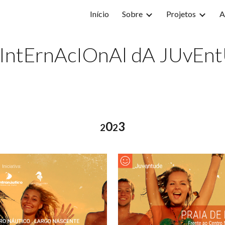
Início
Sobre
Projetos
A
ip to main content
Skip to navigat
 IntErnAcIOnAl dA JUvEn
0
3
2
2